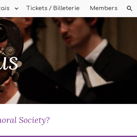
ais
Tickets / Billeterie
Members
ion
us
horal Society?