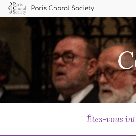
Paris Choral Society
Sk
C
Êtes-vous int