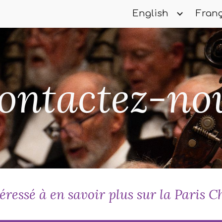
English
Franç
ip to main content
Skip to navigat
ontact
ez-no
éressé à en savoir plus sur la
Paris C