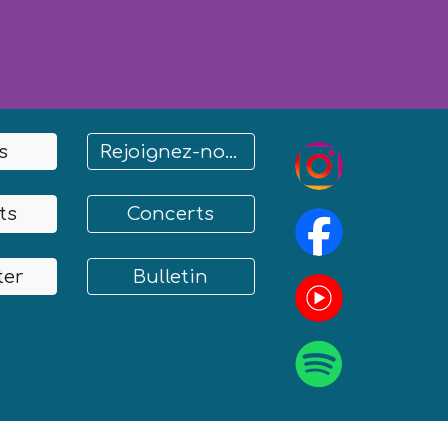
s
Rejoignez-nous
ts
Concerts
ter
Bulletin