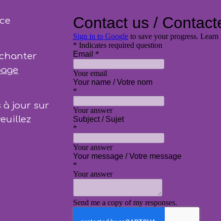
 ce
 chanter
page
 à jour sur
euillez